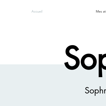
Accueil
Mes at
So
Sophr