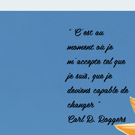
" C'est au
moment où je
m'accepte tel que
je suis, que je
deviens capable de
changer "
Carl R. Roggers