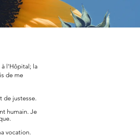
 l'Hôpital; la
mis de me
 de justesse.
ent humain. Je
que.
ma vocation.