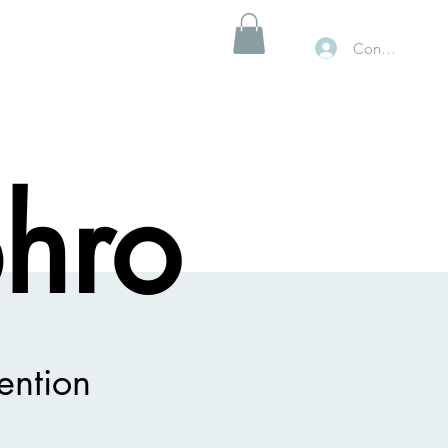
Connexion
hro
ention